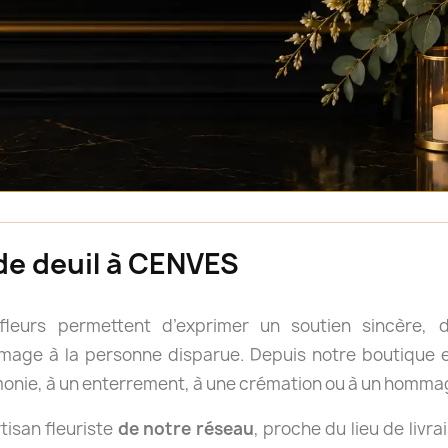
 de deuil à CENVES
 fleurs permettent d’exprimer un soutien sincère
age à la personne disparue. Depuis notre boutique en
onie, à un enterrement, à une crémation ou à un homma
isan fleuriste
de notre réseau
, proche du lieu de livra