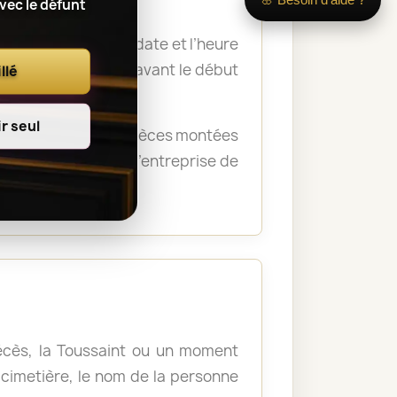
avec le défunt
 nom du défunt, la date et l’heure
a remise des fleurs avant le début
llé
r seul
rémonie. Certaines pièces montées
crématorium ou de l’entreprise de
décès, la Toussaint ou un moment
u cimetière, le nom de la personne