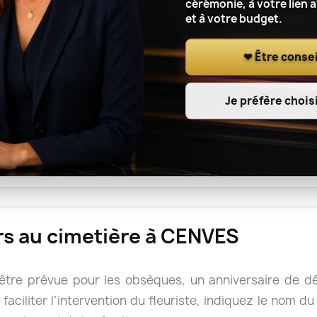
cérémonie, à votre lien 
et à votre budget.
r le lieu de cérémonie, renseignez l’adresse complète, le
t à l’artisan fleuriste de notre réseau de coordonner l
❤ Être consei
Je préfère choisi
ou une gerbe est souvent facile à déplacer après la cé
s, mais il reste prudent de vérifier les consignes du 
rs doivent accompagner le cercueil.
eurs au cimetière à CENVES
 être prévue pour les obsèques, un anniversaire de 
faciliter l’intervention du fleuriste, indiquez le nom d