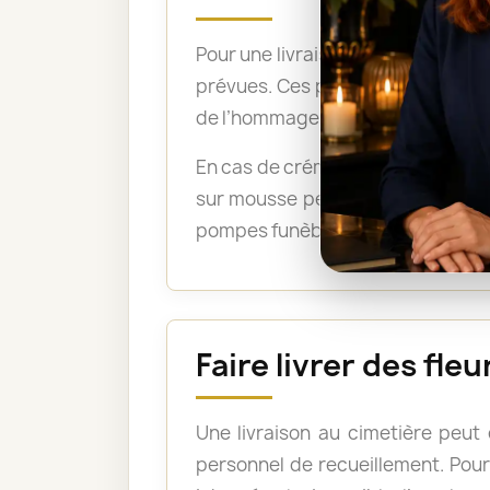
Pour une livraison directement su
prévues. Ces précisions permetten
de l’hommage.
En cas de crémation, un bouquet 
sur mousse peuvent être acceptée
pompes funèbres lorsque les fleu
Faire livrer des fl
Une livraison au cimetière peut
personnel de recueillement. Pour 