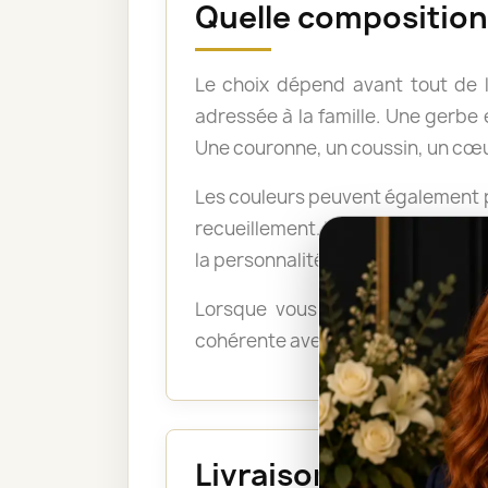
Quelle composition 
Le choix dépend avant tout de 
adressée à la famille. Une gerb
Une couronne, un coussin, un cœu
Les couleurs peuvent également po
recueillement. Les tons pastel a
la personnalité du défunt ou exp
Lorsque vous ne savez pas quel
cohérente avec le lieu, le déroul
Livraison au funéra