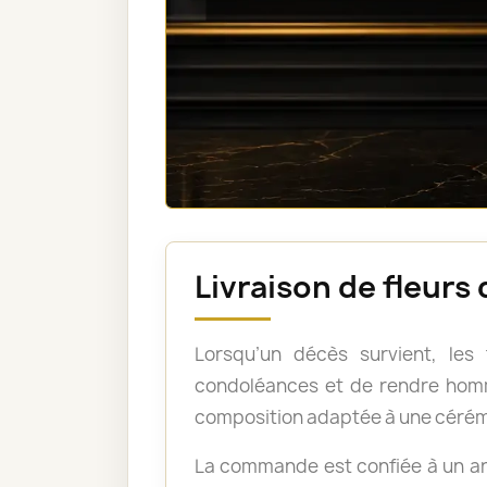
Livraison de fleurs
Lorsqu’un décès survient, les
condoléances et de rendre homm
composition adaptée à une cérém
La commande est confiée à un art