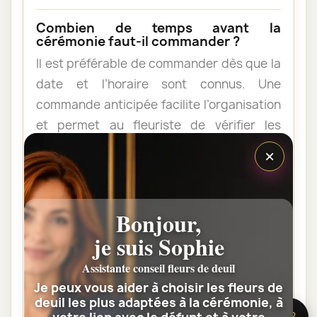
Combien de temps avant la
cérémonie faut-il commander ?
Il est préférable de commander dès que la
date et l’horaire sont connus. Une
commande anticipée facilite l’organisation
et permet au fleuriste de vérifier les
contraintes du lieu de livraison.
×
Les fleurs peuvent-elles être livrées
au domicile de la famille ?
Bonjour,
Oui. Une composition de condoléances
je suis Sophie
peut être livrée au domicile avant ou après
Assistante conseil fleurs de deuil
la cérémonie. Vérifiez simplement que
Je peux vous aider à choisir les fleurs de
quelqu’un pourra réceptionner les fleurs.
deuil les plus adaptées à la cérémonie, à
🌸 Besoin d’aide ?