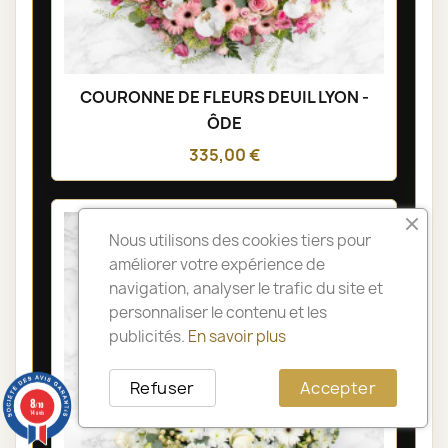
COURONNE DE FLEURS DEUIL LYON -
ÔDE
335,00 €
Nous utilisons des cookies tiers pour
améliorer votre expérience de
navigation, analyser le trafic du site et
personnaliser le contenu et les
publicités.
En savoir plus
Refuser
Accepter
8
/10
14 avis