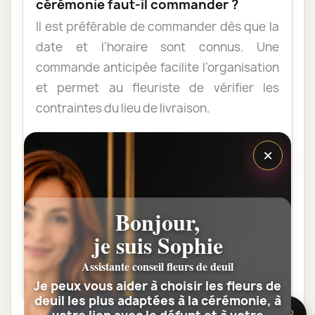
cérémonie faut-il commander ?
Il est préférable de commander dès que la
date et l’horaire sont connus. Une
commande anticipée facilite l’organisation
et permet au fleuriste de vérifier les
contraintes du lieu de livraison.
×
Les fleurs peuvent-elles être livrées
au domicile de la famille ?
Oui. Une composition de condoléances
Bonjour,
peut être livrée au domicile avant ou après
la cérémonie. Vérifiez simplement que
je suis Sophie
quelqu’un pourra réceptionner les fleurs.
Assistante conseil fleurs de deuil
Je peux vous aider à choisir les fleurs de
deuil les plus adaptées à la cérémonie, à
🌸 Besoin d’aide ?