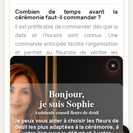
Combien de temps avant la
cérémonie faut-il commander ?
Il est préférable de commander dès que la
date et l’horaire sont connus. Une
commande anticipée facilite l’organisation
et permet au fleuriste de vérifier les
contraintes du lieu de livraison.
×
Les fleurs peuvent-elles être livrées
au domicile de la famille ?
Bonjour,
Oui. Une composition de condoléances
je suis Sophie
peut être livrée au domicile avant ou après
Assistante conseil fleurs de deuil
la cérémonie. Vérifiez simplement que
Je peux vous aider à choisir les fleurs de
quelqu’un pourra réceptionner les fleurs.
deuil les plus adaptées à la cérémonie, à
🌸 Besoin d’aide ?