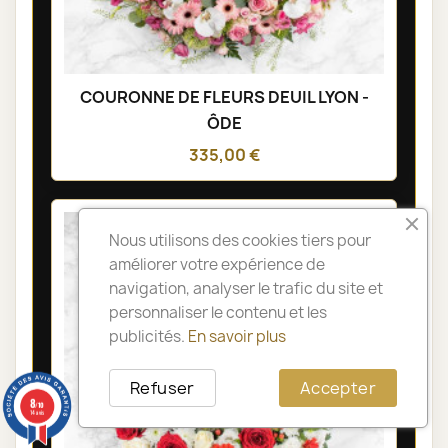
COURONNE DE FLEURS DEUIL LYON -
ÔDE
335,00 €
Nous utilisons des cookies tiers pour
améliorer votre expérience de
navigation, analyser le trafic du site et
personnaliser le contenu et les
publicités.
En savoir plus
Refuser
Accepter
8
/10
14 avis