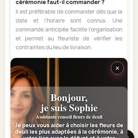
cérémonie faut-il commander ?
Il est préférable de commander dès que la
date et l’horaire sont connus. Une
commande anticipée facilite l’organisation
et permet au fleuriste de vérifier les
contraintes du lieu de livraison.
×
Les fleurs peuvent-elles être livrées
au domicile de la famille ?
Oui. Une composition de condoléances
Bonjour,
peut être livrée au domicile avant ou après
la cérémonie. Vérifiez simplement que
je suis Sophie
quelqu’un pourra réceptionner les fleurs.
Assistante conseil fleurs de deuil
Je peux vous aider à choisir les fleurs de
deuil les plus adaptées à la cérémonie, à
🌸 Besoin d’aide ?