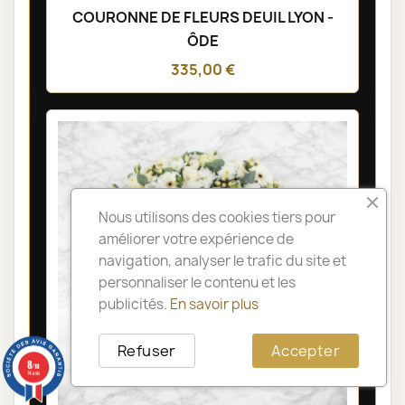
COURONNE DE FLEURS DEUIL LYON -
ÔDE
335,00 €
Nous utilisons des cookies tiers pour
améliorer votre expérience de
navigation, analyser le trafic du site et
personnaliser le contenu et les
publicités.
En savoir plus
Refuser
Accepter
8
/10
14 avis